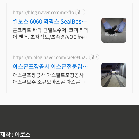
https://blog.naver.com/nexflo
광고
씰보스 6060 퀵픽스 SealBoss
6060
콘크리트 바닥 균열보수제. 크랙 리페
어 멘더. 초저점도/초속경/VOC free.
초속경 10분 경화 / 아스팔트 및 창
고, 매장 콘크리트 균열 긴급보수
https://m.blog.naver.com/rae694522
광고
아스콘포장공사 아스콘전문업체
아스콘스템프 시공 전문 업체
아스콘포장공사 아스팔트포장공사
아스콘보수 소규모아스콘 아스콘스
템프 칼라아스콘 아스콘,아스팔트,소
규모포장전문,도로포장,주차장포장,
공장바닥포장,시공전문업체
제작 : 아로스